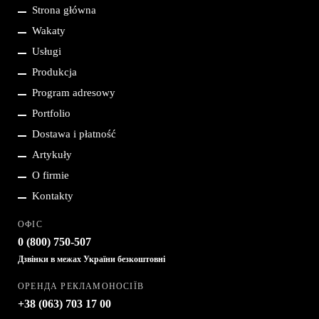
Меню
Strona główna
Wakaty
нижнього
Usługi
колонтитулу
Produkcja
Program adresowy
Portfolio
Dostawa i płatność
Artykuły
O firmie
Kontakty
ОФІС
0 (800)
750-507
Дзвінки в межах України безкоштовні
ОРЕНДА РЕКЛАМОНОСІЇВ
+38 (063)
703 17 00