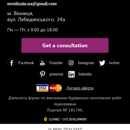
neodizain.ua@gmail.com
м. Вінниця,
вул. Лебединського, 34а
Пн — Пт, з 9.00 до 18.00
Get a consultation
Facebook
Youtube
Instagram
twitter
pinterest
linkedin
Договір оферти
Додаткове
Діяльність фірми по виконанню будівельно-монтажних робіт
ліцензована.
меню
Ліцензія № 181746.
футера
GLYANEC
GLYANEC
–
–
SITE DEVELOPMENT
SITE DEVELOPMENT
0 800 750 507