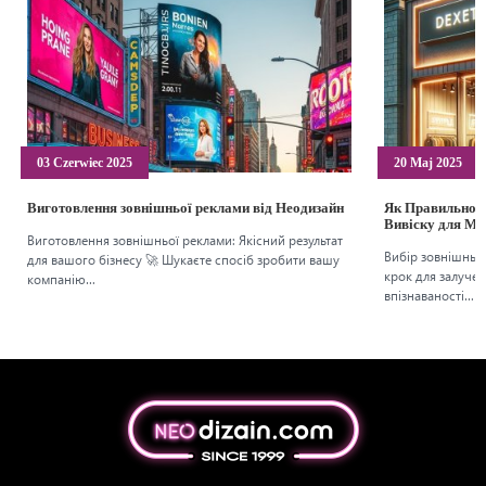
03 Czerwiec 2025
20 Maj 2025
Виготовлення зовнішньої реклами від Неодизайн
Як Правильно 
Вивіску для Ма
Виготовлення зовнішньої реклами: Якісний результат
Вибір зовнішньо
для вашого бізнесу 🚀 Шукаєте спосіб зробити вашу
крок для залучен
компанію…
впізнаваності…