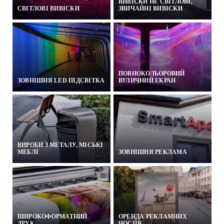
ВИВІСКИ НЕ СВІТЛОВІ,
CВІТЛОВІ ВИВІСКИ
ЗВИЧАЙНІ ВИВІСКИ
ПОВНОКОЛЬОРОВИЙ
ЗОВНІШНЯ LED ПІДСВІТКА
ВУЛИЧНИЙ ЕКРАН
ВИРОБИ З МЕТАЛУ, МІСЬКІ
МЕБЛІ
ЗОВНІШНЯ РЕКЛАМА
ШИРОКОФОРМАТНИЙ
ОРЕНДА РЕКЛАМНИХ
ДРУК
НОСІЇВ