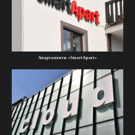
Апартаменти «SmartApart»