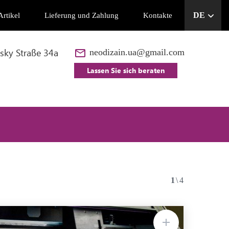
DE
Artikel
Lieferung und Zahlung
Kontakte
UA
sky Straße 34a
neodizain.ua@gmail.com
EN
Lassen Sie sich beraten
RU
PL
1
\4