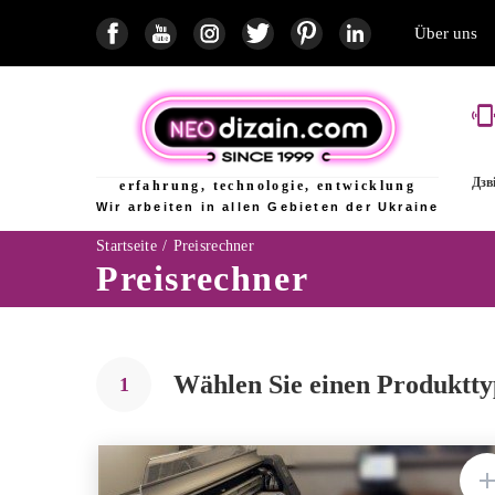
Основна
Über uns
навіґація
Дзв
erfahrung, technologie, entwicklung
Wir arbeiten in allen Gebieten der Ukraine
Pfadnavigation
Startseite
Preisrechner
Preisrechner
Wählen Sie einen Produktty
1