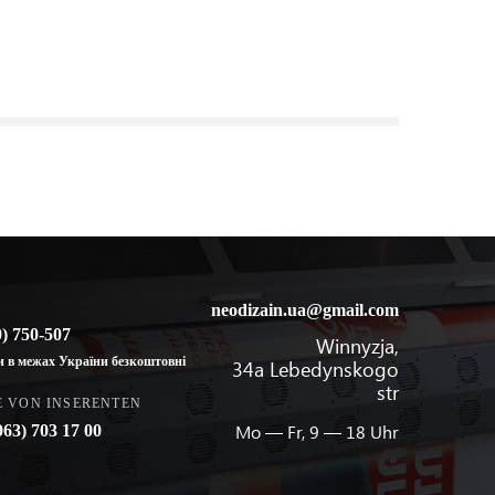
neodizain.ua@gmail.com
0)
750-507
Winnyzja,
и в межах України безкоштовні
34a Lebedynskogo
str
E VON INSERENTEN
Mo — Fr, 9 — 18 Uhr
063)
703 17 00