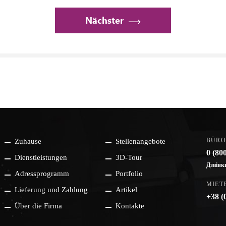
Nächster
BÜRO
Меню
Zuhause
Stellenangebote
0 (80
нижнього
Dienstleistungen
3D-Tour
Дзвінк
колонтитулу
Adressprogramm
Portfolio
MIET
Lieferung und Zahlung
Artikel
+38 (
Über die Firma
Kontakte