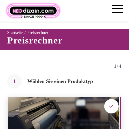
Pfadnavigation
Startseite
Preisrechner
Preisrechner
1
\4
1
Wählen Sie einen Produkttyp